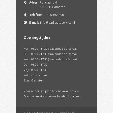
Adres:
Rondgang 4
5311 PB Gameren
Telefoon:
0418 562 296
E-mail:
info@ead-autoservice.nl
Openingstijden
Ma:
08:00 - 17:30 ('s avonds op afspraak)
Di:
08:00 - 17:30 ('s avonds op afspraak)
Wo:
08:00 - 17:30 ('s avonds op afspraak)
Do:
08:00 - 17:30
Vrij:
08:00 - 17:30
Zat:
Op afspraak
Zon:
Gesloten
Voor openingstijden tijdens vakanties en
feestdagen kijk op onze
Facebook pagina