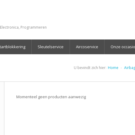
Electronica, Programmeren
startblokkering
Sleutelservice
Aircoservice
Onze occasi
U bevindt zich hier:
Home
Airbag
Momenteel geen producten aanwezig