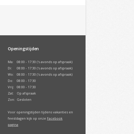
Openingstijden
Ma:
08:00 - 17:30 ('s avonds op afspraak)
Di:
08:00 - 17:30 ('s avonds op afspraak)
Wo:
08:00 - 17:30 ('s avonds op afspraak)
Do:
08:00 - 17:30
Vrij:
08:00 - 17:30
Zat:
Op afspraak
Zon:
Gesloten
Voor openingstijden tijdens vakanties en
feestdagen kijk op onze
Facebook
pagina