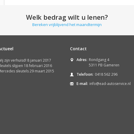
Welk bedrag wilt u lenen?
Bereken vrijblijvend het maandtermijn
Actueel
Contact
Adres:
Rondgang 4
ij zijn verhuisd!
8 januari 2017
5311 PB Gameren
leutels slijpen
18 februari 2016
ercedes sleutels
29 maart 2015
Telefoon:
0418 562 296
E-mail:
info@ead-autoservice.nl