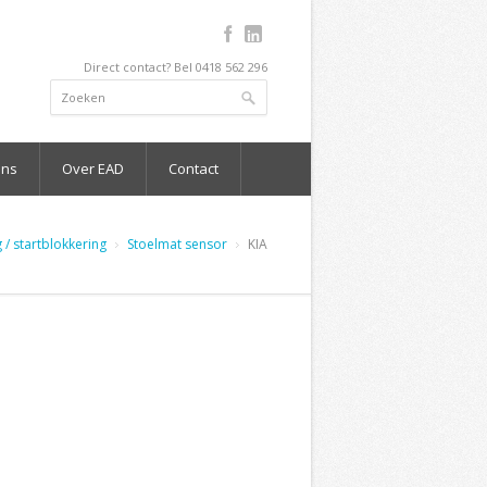
Direct contact? Bel 0418 562 296
ons
Over EAD
Contact
 / startblokkering
Stoelmat sensor
KIA