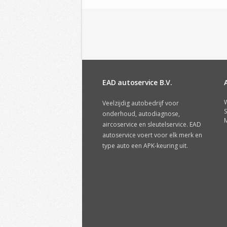
EAD autoservice B.V.
W
Veelzijdig autobedrijf voor
S
onderhoud, autodiagnose,
M
aircoservice en sleutelservice. EAD
autoservice voert voor elk merk en
type auto een APK-keuring uit.