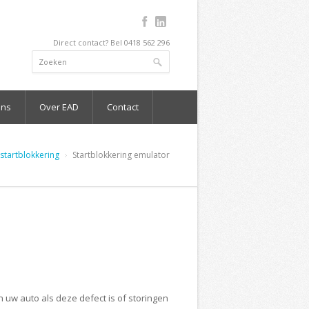
Direct contact? Bel 0418 562 296
ons
Over EAD
Contact
 startblokkering
Startblokkering emulator
 uw auto als deze defect is of storingen