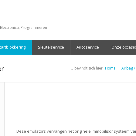
Electronica, Programmeren
startblokkering
Sleutelservice
Aircoservice
Onze occasi
or
U bevindt zich hier:
Home
Airbag /
Deze emulators vervangen het originele immobilisor systeem van